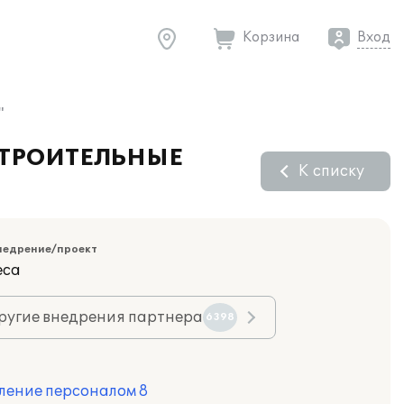
Корзина
Вход
"
 "СТРОИТЕЛЬНЫЕ
К списку
недрение/проект
еса
ругие внедрения партнера
6398
ление персоналом 8