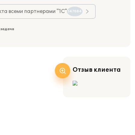
та всеми партнерами "1С"
147084
 задача
Отзыв клиента