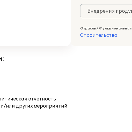
Внедрения продук
Отрасль / Функциональная
Строительство
и:
литическая отчетность
 и/или других мероприятий