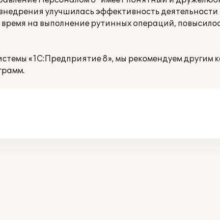
равление Персоналом 8" имеет понятный и дружелюб
го внедрения улучшилась эффективность деятельности
 время на выполнение рутинных операций, повысилос
истемы «1С:Предприятие 8», мы рекомендуем другим 
грамм.