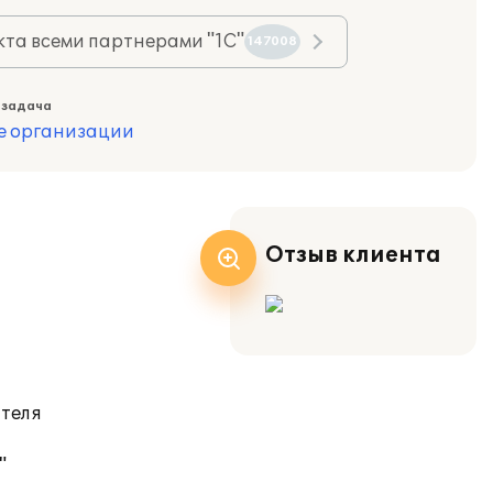
та всеми партнерами "1С"
147008
 задача
е организации
Отзыв клиента
ателя
"