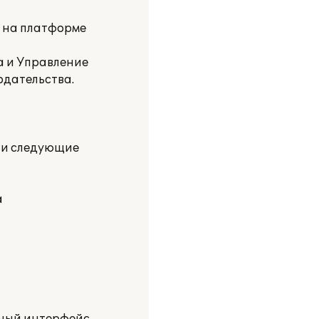
и на платформе
а и Управление
одательства.
ли следующие
а