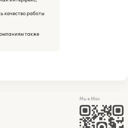
ный интерфейс,
ь качество работы
компаниям также
Мы в Max