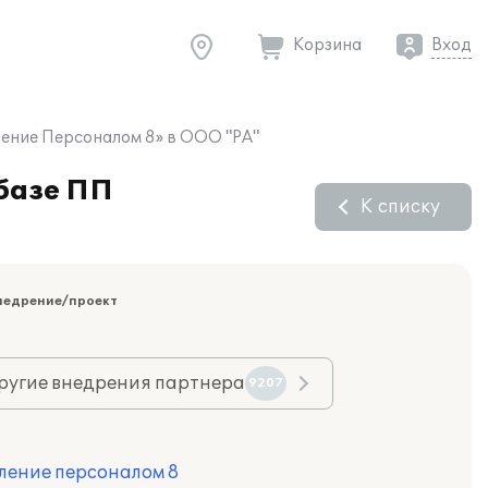
Корзина
Вход
ление Персоналом 8» в ООО "РА"
 базе ПП
К списку
недрение/проект
ругие внедрения партнера
9207
ление персоналом 8