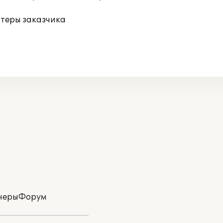
ютеры заказчика
неры
Форум