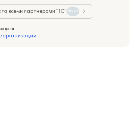
та всеми партнерами "1С"
19277
 задача
е организации