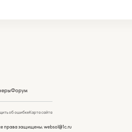
неры
Форум
ить об ошибке
Карта сайта
Все права защищены.
websol@1c.ru