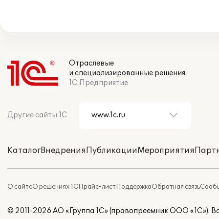
Отраслевые
и специализированные решения
1С:Предприятие
Другие сайты 1С
Каталог
Внедрения
Публикации
Мероприятия
Парт
О сайте
О решениях 1С
Прайс-лист
Поддержка
Обратная связь
Сообщ
© 2011-2026 АО «Группа 1С» (правопреемник ООО «1С»). 