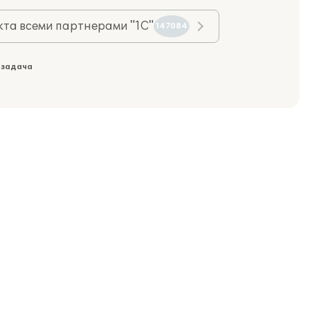
та всеми партнерами "1С"
147084
 задача