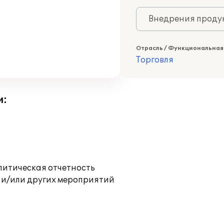
Внедрения продук
Отрасль / Функциональная
Торговля
и:
литическая отчетность
 и/или других мероприятий