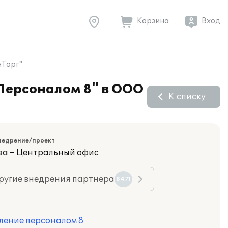
Корзина
Вход
нТорг"
Персоналом 8" в ООО
К списку
недрение/проект
ва – Центральный офис
ругие внедрения партнера
8471
ление персоналом 8