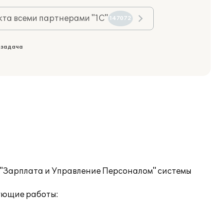
та всеми партнерами "1С"
147072
 задача
 "Зарплата и Управление Персоналом" системы
ующие работы: