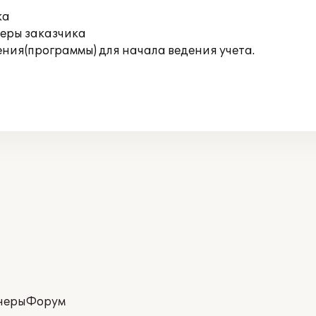
ка
теры заказчика
ния(программы) для начала ведения учета.
неры
Форум