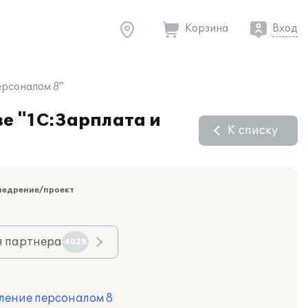
Корзина
Вход
ерсоналом 8"
е "1С:Зарплата и
К списку
недрение/проект
я партнера
4028
ление персоналом 8