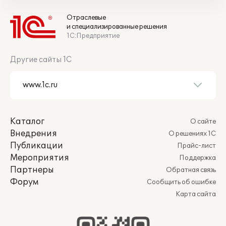
Отраслевые
и специализированные решения
1С:Предприятие
Другие сайты 1С
Каталог
О сайте
Внедрения
О решениях 1С
Публикации
Прайс-лист
Мероприятия
Поддержка
Партнеры
Обратная связь
Форум
Сообщить об ошибке
Карта сайта