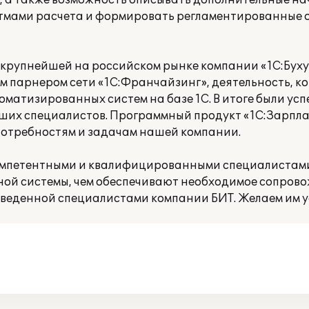
, а также возможность описывать дополнительные на
мами расчета и формировать регламентированные о
крупнейшей на российском рынке компании «1С:Бухуче
 парнером сети «1С:Франчайзинг», деятельность, ко
оматизированных систем на базе 1С. В итоге были ус
ших специалистов. Программный продукт «1С:Зарпла
потребностям и задачам нашей компании.
омпетентными и квалифицированными специалистам
й системы, чем обеспечивают необходимое сопрово
веденной специалистами компании БИТ. Желаем им ус