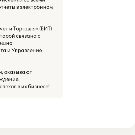
числения со всеми
тчеты в электронном
т и Торговля» (БИТ)
торой связана с
пешно
та и Управление
и, оказывают
ждение.
пехов в их бизнесе!