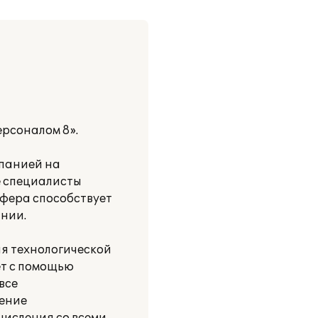
рсоналом 8».
панией на
е специалисты
сфера способствует
ании.
я технологической
ет с помощью
все
дение