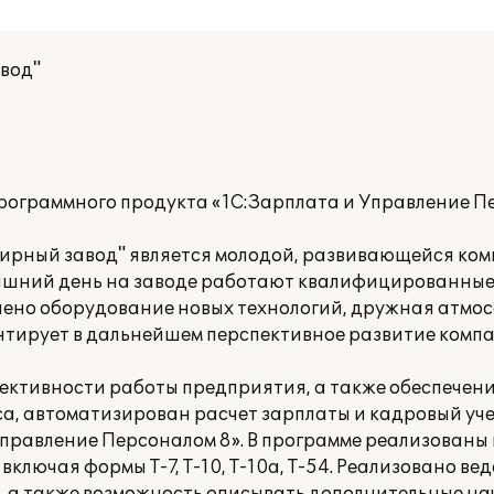
вод"
рограммного продукта «1С:Зарплата и Управление Пе
ирный завод" является молодой, развивающейся ком
няшний день на заводе работают квалифицированны
лено оборудование новых технологий, дружная атмо
нтирует в дальнейшем перспективное развитие комп
ективности работы предприятия, а также обеспечени
а, автоматизирован расчет зарплаты и кадровый уч
правление Персоналом 8». В программе реализованы 
ключая формы Т-7, Т-10, Т-10а, Т-54. Реализовано ве