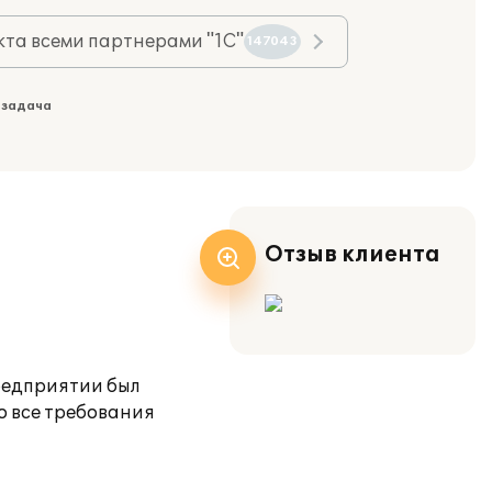
та всеми партнерами "1С"
147043
 задача
Отзыв клиента
редприятии был
о все требования