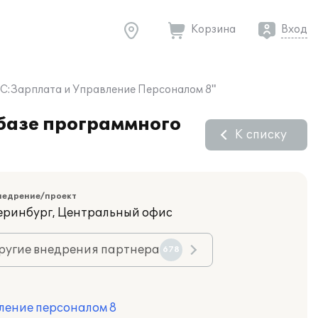
Корзина
Вход
1С:Зарплата и Управление Персоналом 8"
 базе программного
К списку
недрение/проект
теринбург, Центральный офис
ругие внедрения партнера
678
ление персоналом 8