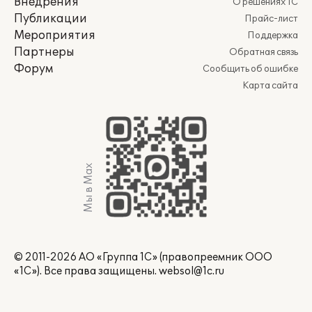
Внедрения
О решениях 1С
Публикации
Прайс-лист
Мероприятия
Поддержка
Партнеры
Обратная связь
Форум
Сообщить об ошибке
Карта сайта
Мы в Max
© 2011-2026 АО «Группа 1С» (правопреемник ООО
«1С»). Все права защищены.
websol@1c.ru