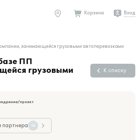
Корзина
Вход
 компании, занимающейся грузовыми автоперевозками
 базе ПП
ющейся грузовыми
К списку
недрение/проект
я партнера
16