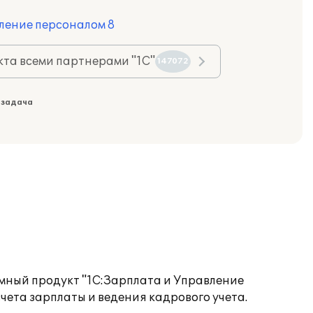
ление персоналом 8
та всеми партнерами "1С"
147072
 задача
ный продукт "1С:Зарплата и Управление
чета зарплаты и ведения кадрового учета.