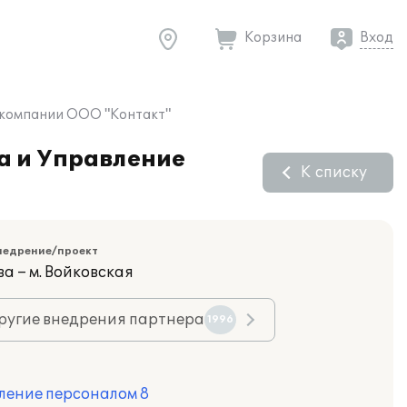
Корзина
Вход
 компании ООО "Контакт"
а и Управление
К списку
недрение/проект
а – м. Войковская
ругие внедрения партнера
1996
ление персоналом 8