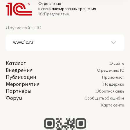
Отраслевые
и специализированные решения
1С:Предприятие
Другие сайты 1С
Каталог
О сайте
Внедрения
О решениях 1С
Публикации
Прайс-лист
Мероприятия
Поддержка
Партнеры
Обратная связь
Форум
Сообщить об ошибке
Карта сайта