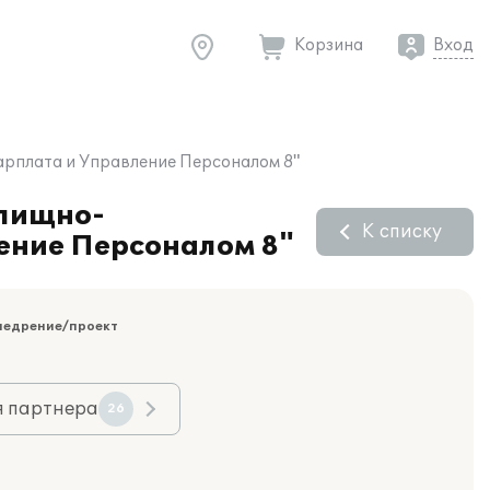
Корзина
Вход
арплата и Управление Персоналом 8"
илищно-
К списку
ение Персоналом 8"
недрение/проект
я партнера
26