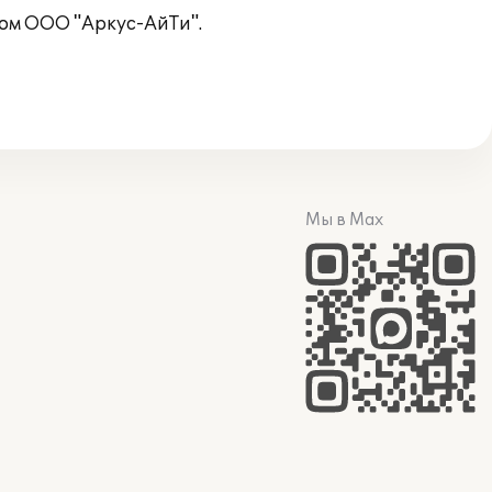
том ООО "Аркус-АйТи".
Мы в Max