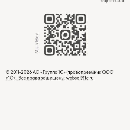
Карта сайта
Мы в Max
© 2011-2026 АО «Группа 1С» (правопреемник ООО
«1С»). Все права защищены.
websol@1c.ru