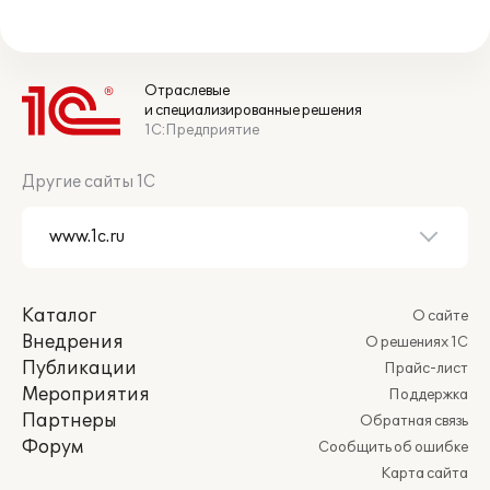
Отраслевые
и специализированные решения
1С:Предприятие
Другие сайты 1С
Каталог
О сайте
Внедрения
О решениях 1С
Публикации
Прайс-лист
Мероприятия
Поддержка
Партнеры
Обратная связь
Форум
Сообщить об ошибке
Карта сайта