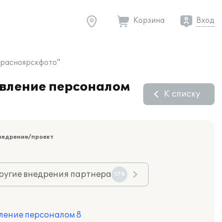
Корзина
Вход
Красноярскфото"
авление персоналом
К списку
недрение/проект
ругие внедрения партнера
174
ление персоналом 8