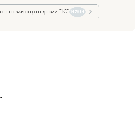
та всеми партнерами "1С"
147084
"