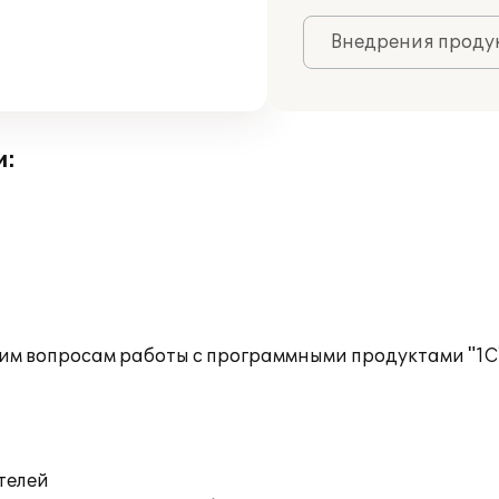
Внедрения продук
и:
им вопросам работы с программными продуктами "1С
телей