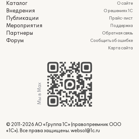
Каталог
О сайте
Внедрения
О решениях 1С
Публикации
Прайс-лист
Мероприятия
Поддержка
Партнеры
Обратная связь
Форум
Сообщить об ошибке
Карта сайта
Мы в Max
© 2011-2026 АО «Группа 1С» (правопреемник ООО
«1С»). Все права защищены.
websol@1c.ru