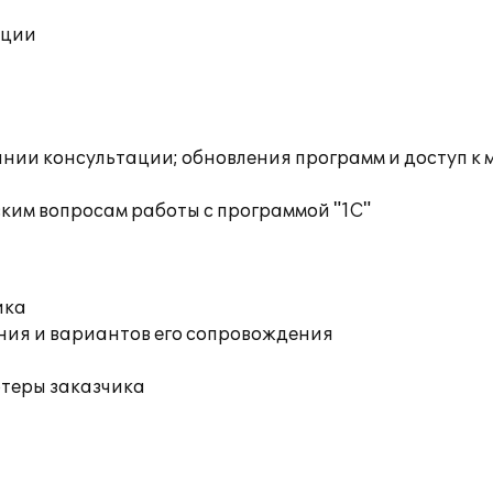
ации
инии консультации; обновления программ и доступ к
ким вопросам работы с программой "1С"
ика
ния и вариантов его сопровождения
ютеры заказчика