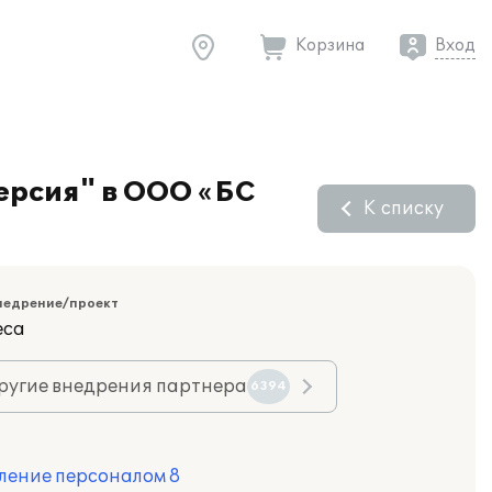
Корзина
Вход
ерсия" в ООО «БС
К списку
недрение/проект
еса
ругие внедрения партнера
6394
ление персоналом 8