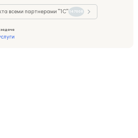
та всеми партнерами "1С"
147008
 задача
слуги