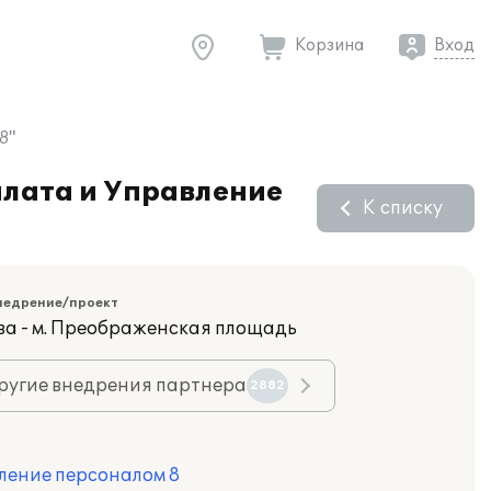
Корзина
Вход
8"
плата и Управление
К списку
недрение/проект
ва - м. Преображенская площадь
ругие внедрения партнера
2882
ление персоналом 8