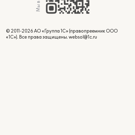
Мы в Max
© 2011-2026 АО «Группа 1С» (правопреемник ООО
«1С»). Все права защищены.
websol@1c.ru