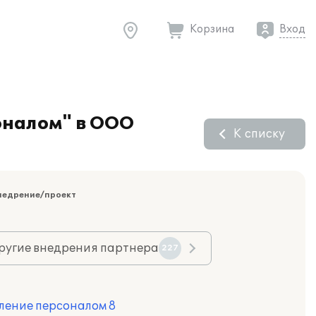
Корзина
Вход
оналом" в ООО
К списку
недрение/проект
ругие внедрения партнера
227
ление персоналом 8