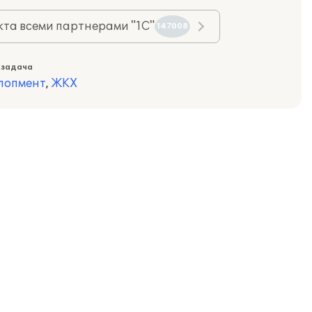
та всеми партнерами "1С"
147008
 задача
лопмент
,
ЖКХ