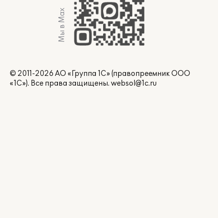
Мы в Max
© 2011-2026 АО «Группа 1С» (правопреемник ООО
«1С»). Все права защищены.
websol@1c.ru