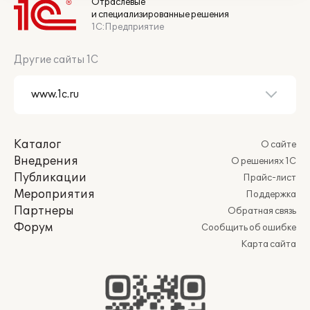
Отраслевые
и специализированные решения
1С:Предприятие
Другие сайты 1С
Каталог
О сайте
Внедрения
О решениях 1С
Публикации
Прайс-лист
Мероприятия
Поддержка
Партнеры
Обратная связь
Форум
Сообщить об ошибке
Карта сайта