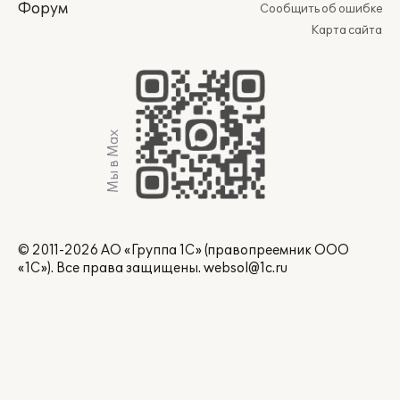
Форум
Сообщить об ошибке
Карта сайта
Мы в Max
© 2011-2026 АО «Группа 1С» (правопреемник ООО
«1С»). Все права защищены.
websol@1c.ru