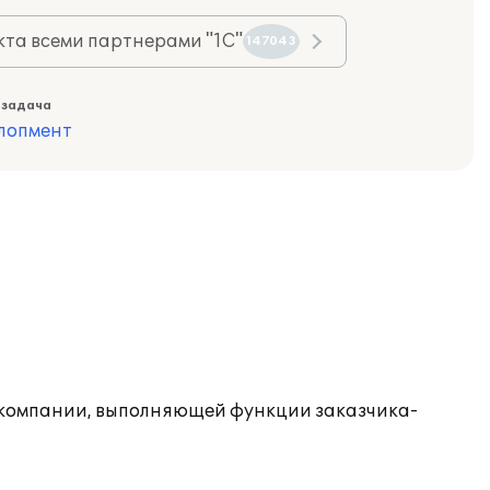
та всеми партнерами "1С"
147043
 задача
лопмент
 компании, выполняющей функции заказчика-