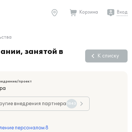
Корзина
Вход
ьства
ании, занятой в
К списку
недрение/проект
ара
ругие внедрения партнера
1043
ление персоналом 8