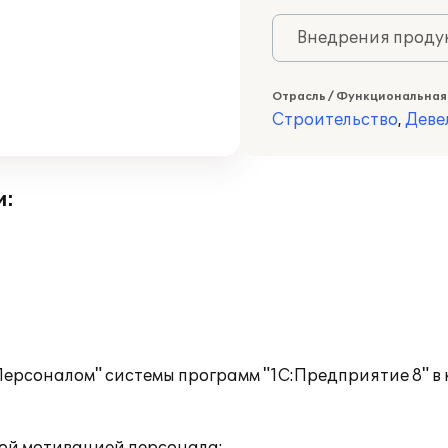
Внедрения продук
Отрасль / Функциональная
Строительство
,
Деве
и:
ерсоналом" системы программ "1С:Предприятие 8" в
: