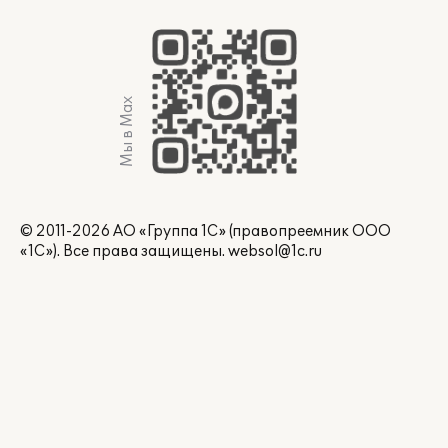
Мы в Max
© 2011-2026 АО «Группа 1С» (правопреемник ООО
«1С»). Все права защищены.
websol@1c.ru