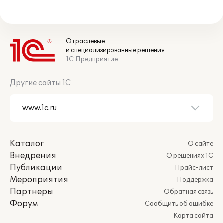
Отраслевые
и специализированные решения
1С:Предприятие
Другие сайты 1С
Каталог
О сайте
Внедрения
О решениях 1С
Публикации
Прайс-лист
Мероприятия
Поддержка
Партнеры
Обратная связь
Форум
Сообщить об ошибке
Карта сайта