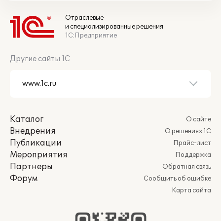
Отраслевые
и специализированные решения
1С:Предприятие
Другие сайты 1С
Каталог
О сайте
Внедрения
О решениях 1С
Публикации
Прайс-лист
Мероприятия
Поддержка
Партнеры
Обратная связь
Форум
Сообщить об ошибке
Карта сайта