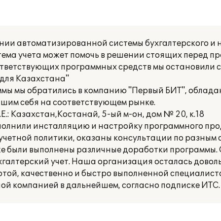
ии автоматизированной системы бухгалтерского и на
ема учета может помочь в решении стоящих перед пр
ответствующих программных средств мы остановили с
 для Казахстана"
ммы мы обратились в компанию "Первый БИТ", обла
шим себя на соответствующем рынке.
.: Казахстан,Костанай, 5-ый м-он, дом № 20, к.18
олнили инсталляцию и настройку программного прод
четной политики, оказаны консультации по разным 
е были выполнены различные доработки программы.
хгалтерский учет. Наша организация осталась довол
ботой, качественно и быстро выполненной специалист
ой компанией в дальнейшем, согласно подписке ИТС.