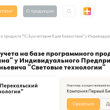
аталог
О продукции
го продукта "1С:Бухгалтерия 8 для Казахстана" у Индивид
учета на базе программного про
тана" у Индивидуального Предпр
ньевича "Световые технологии"
Перекальский
Партнер, осуществивший в
нологии"
Компания Первый Б
Связаться
Д