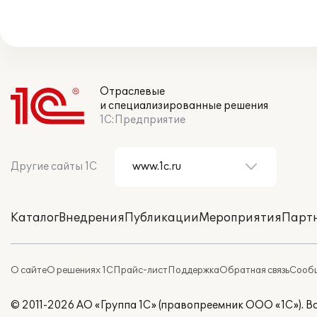
Отраслевые
и специализированные решения
1С:Предприятие
Другие сайты 1С
Каталог
Внедрения
Публикации
Мероприятия
Парт
О сайте
О решениях 1С
Прайс-лист
Поддержка
Обратная связь
Сообщ
© 2011-2026 АО «Группа 1С» (правопреемник ООО «1С»). 