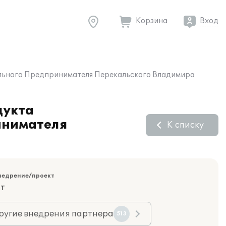
Корзина
Вход
уального Предпринимателя Перекальского Владимира
дукта
инимателя
К списку
недрение/проект
ит
ругие внедрения партнера
513