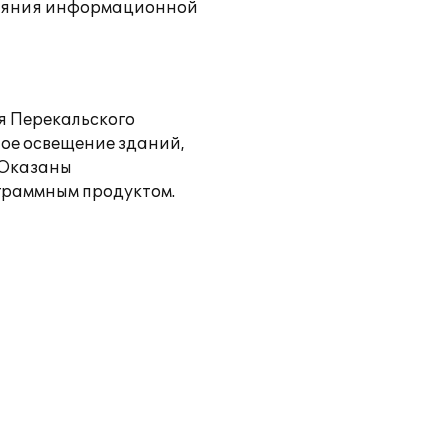
тояния информационной
я Перекальского
ое освещение зданий,
 Оказаны
ограммным продуктом.