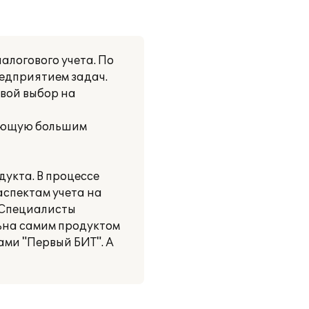
логового учета. По
едприятием задач.
вой выбор на
дающую большим
укта. В процессе
аспектам учета на
 Специалисты
ьна самим продуктом
ами "Первый БИТ". А