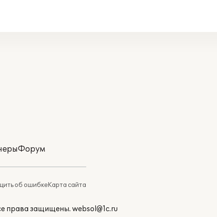
неры
Форум
ить об ошибке
Карта сайта
Все права защищены.
websol@1c.ru