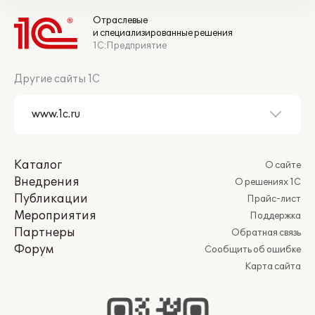
Отраслевые
и специализированные решения
1С:Предприятие
Другие сайты 1С
Каталог
О сайте
Внедрения
О решениях 1С
Публикации
Прайс-лист
Мероприятия
Поддержка
Партнеры
Обратная связь
Форум
Сообщить об ошибке
Карта сайта