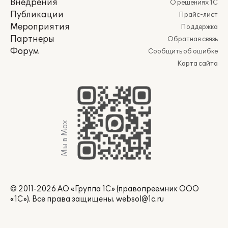
Внедрения
О решениях 1С
Публикации
Прайс-лист
Мероприятия
Поддержка
Партнеры
Обратная связь
Форум
Сообщить об ошибке
Карта сайта
Мы в Max
© 2011-2026 АО «Группа 1С» (правопреемник ООО
«1С»). Все права защищены.
websol@1c.ru