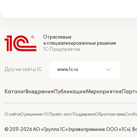
Отраслевые
и специализированные решения
1С:Предприятие
Другие сайты 1С
Каталог
Внедрения
Публикации
Мероприятия
Парт
О сайте
О решениях 1С
Прайс-лист
Поддержка
Обратная связь
Сообщ
© 2011-2026 АО «Группа 1С» (правопреемник ООО «1С»). 