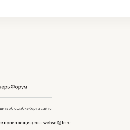
неры
Форум
ить об ошибке
Карта сайта
Все права защищены.
websol@1c.ru