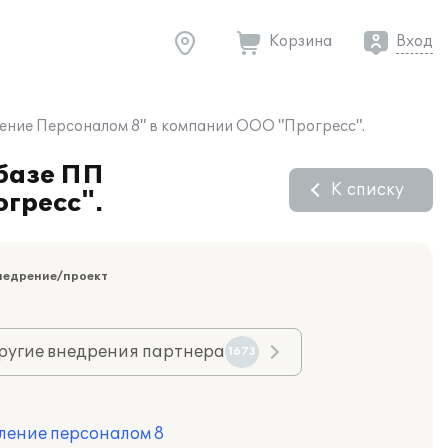
Корзина
Вход
ление Персоналом 8" в компании ООО "Прогресс".
 базе ПП
К списку
гресс".
недрение/проект
ругие внедрения партнера
1673
ление персоналом 8