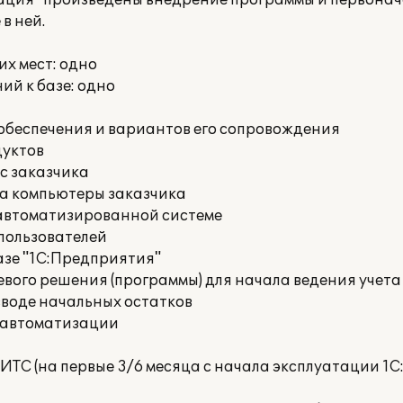
ция" произведены внедрение программы и первонач
в ней.
х мест: одно
й к базе: одно
обеспечения и вариантов его сопровождения
дуктов
с заказчика
на компьютеры заказчика
 автоматизированной системе
пользователей
азе "1С:Предприятия"
вого решения (программы) для начала ведения учета
вводе начальных остатков
 автоматизации
ИТС (на первые 3/6 месяца с начала эксплуатации 1