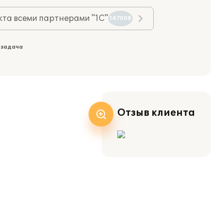
та всеми партнерами "1С"
147008
 задача
Отзыв клиента