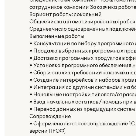
Специалистами компании "1С:Автоматиза
сотрудников компании Заказчика работе 
Вариант работы: локальный
Общее число автоматизированных рабочи
Среднее число одновременных подключени
Выполненные работы
• Консультации по выбору программного 
• Продажа выбранных программных про
• Доставка программных продуктов в офи
• Установка программного обеспечения 
• Сбор и анализ требований заказчика к
• Создание интерфейсов и наборов прав 
• Интеграция со другими системами на б
• Начальные настройки типового/отрасле
• Ввод начальных остатков / помощь при 
• Перенос данных из предыдущих систем
Сопровождение
• Оформлено льготное сопровождение 1С:
версии ПРОФ)