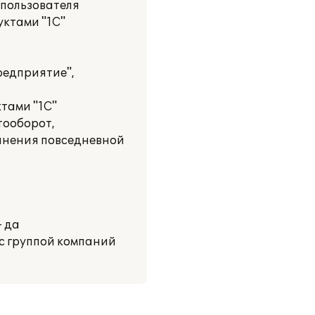
 пользователя
уктами "1С"
редприятие",
тами "1С"
тооборот,
олнения повседневной
- да
с группой компаний