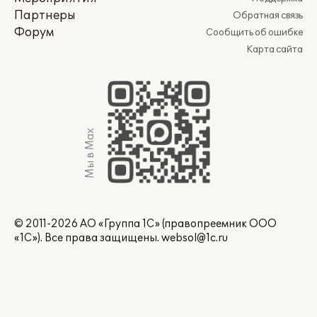
Партнеры
Обратная связь
Форум
Сообщить об ошибке
Карта сайта
Мы в Max
© 2011-2026 АО «Группа 1С» (правопреемник ООО
«1С»). Все права защищены.
websol@1c.ru