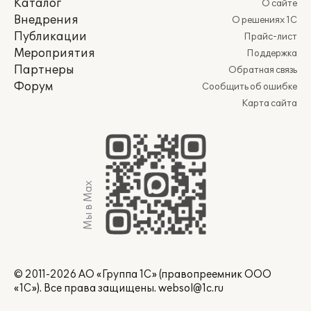
Каталог
О сайте
Внедрения
О решениях 1С
Публикации
Прайс-лист
Мероприятия
Поддержка
Партнеры
Обратная связь
Форум
Сообщить об ошибке
Карта сайта
Мы в Max
© 2011-2026 АО «Группа 1С» (правопреемник ООО
«1С»). Все права защищены.
websol@1c.ru