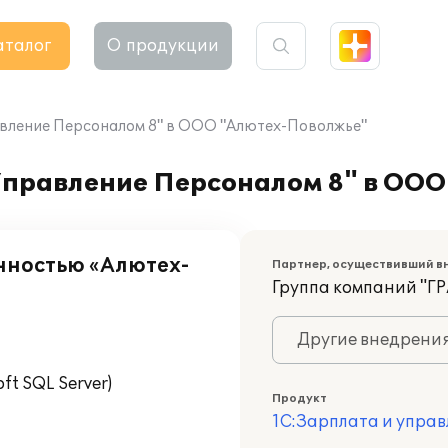
аталог
О продукции
авление Персоналом 8" в ООО "Алютех-Поволжье"
Управление Персоналом 8" в ОО
нностью «Алютех-
Партнер, осуществивший в
Группа компаний "Г
Другие внедрени
t SQL Server)
Продукт
1С:Зарплата и управ