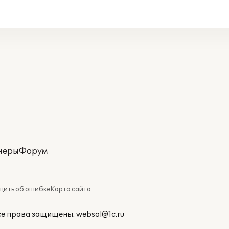
неры
Форум
ить об ошибке
Карта сайта
Все права защищены.
websol@1c.ru