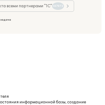
та всеми партнерами "1С"
147072
 задача
ателя
состояния информационной базы, создание