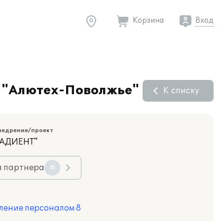
Корзина
Вход
О "Алютех-Поволжье"
К списку
недрение/проект
РАДИЕНТ"
я партнера
31
ление персоналом 8