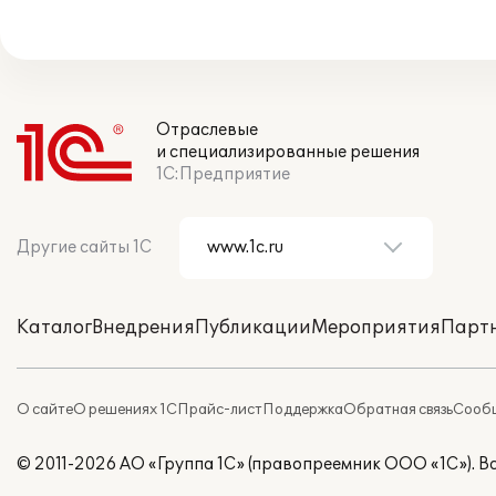
Отраслевые
и специализированные решения
1С:Предприятие
Другие сайты 1С
Каталог
Внедрения
Публикации
Мероприятия
Парт
О сайте
О решениях 1С
Прайс-лист
Поддержка
Обратная связь
Сообщ
© 2011-2026 АО «Группа 1С» (правопреемник ООО «1С»). 