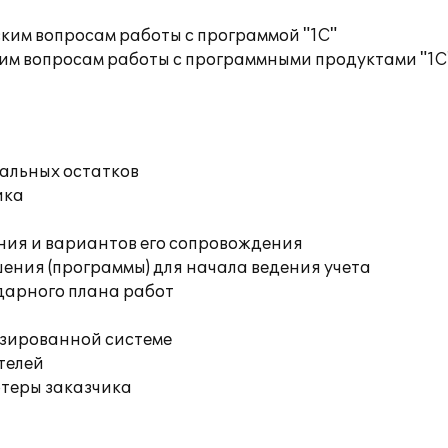
ким вопросам работы с программой "1С"
им вопросам работы с программными продуктами "1С
чальных остатков
ика
ния и вариантов его сопровождения
ения (программы) для начала ведения учета
дарного плана работ
изированной системе
телей
ютеры заказчика