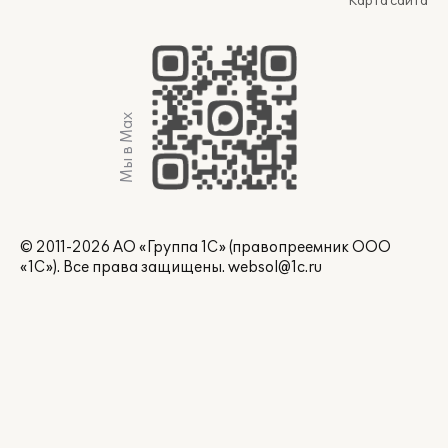
Карта сайта
Мы в Max
© 2011-2026 АО «Группа 1С» (правопреемник ООО
«1С»). Все права защищены.
websol@1c.ru