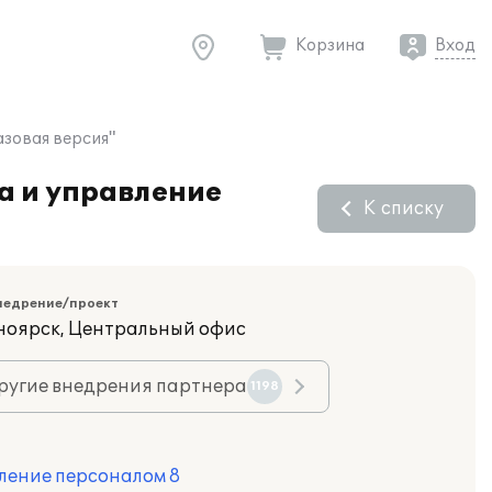
Корзина
Вход
зовая версия"
а и управление
К списку
недрение/проект
сноярск, Центральный офис
ругие внедрения партнера
1198
ление персоналом 8