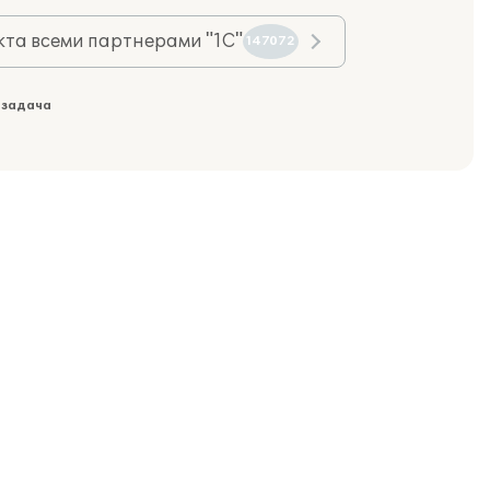
та всеми партнерами "1С"
147072
 задача