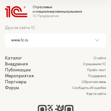
Отраслевые
и специализированные решения
1С:Предприятие
Другие сайты 1С
Каталог
О сайте
Внедрения
О решениях 1С
Публикации
Прайс-лист
Мероприятия
Поддержка
Партнеры
Обратная связь
Форум
Сообщить об ошибке
Карта сайта