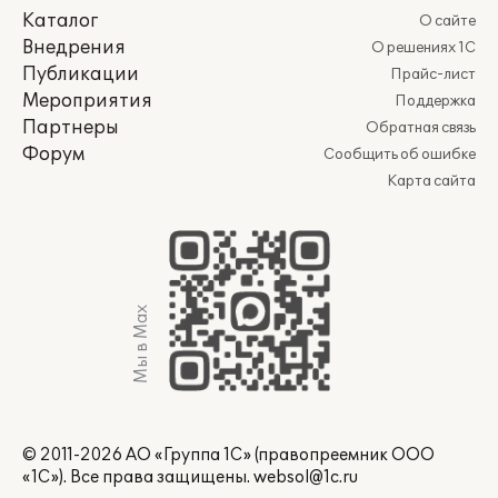
Каталог
О сайте
Внедрения
О решениях 1С
Публикации
Прайс-лист
Мероприятия
Поддержка
Партнеры
Обратная связь
Форум
Сообщить об ошибке
Карта сайта
Мы в Max
© 2011-2026 АО «Группа 1С» (правопреемник ООО
«1С»). Все права защищены.
websol@1c.ru