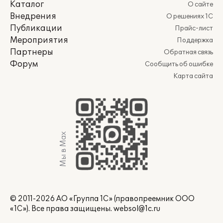
Каталог
О сайте
Внедрения
О решениях 1С
Публикации
Прайс-лист
Мероприятия
Поддержка
Партнеры
Обратная связь
Форум
Сообщить об ошибке
Карта сайта
Мы в Max
© 2011-2026 АО «Группа 1С» (правопреемник ООО
«1С»). Все права защищены.
websol@1c.ru