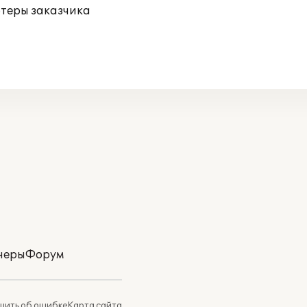
ютеры заказчика
неры
Форум
ить об ошибке
Карта сайта