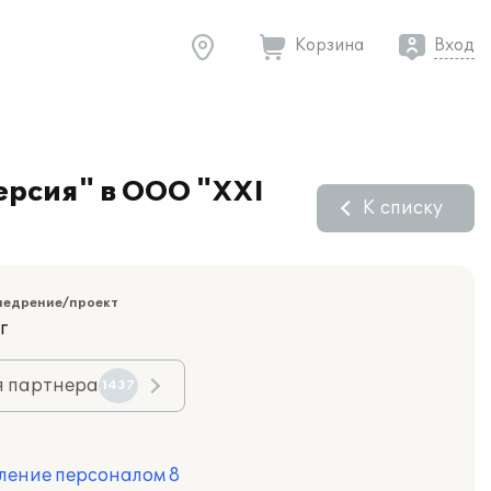
Корзина
Вход
ерсия" в ООО "XXI
К списку
недрение/проект
г
я партнера
1437
ление персоналом 8