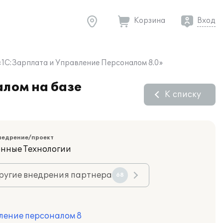
Корзина
Вход
«1С:Зарплата и Управление Персоналом 8.0»
лом на базе
К списку
недрение/проект
нные Технологии
ругие внедрения партнера
68
ление персоналом 8