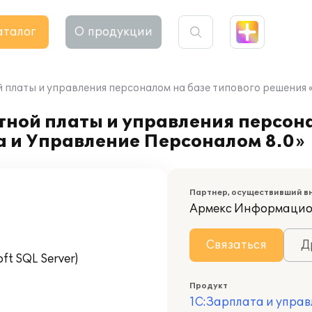
аталог
О продукции
 платы и управления персоналом на базе типового решения 
ной платы и управления персона
а и Управление Персоналом 8.0»
Партнер, осуществивший в
Армекс Информацио
Связаться
Д
t SQL Server)
Продукт
1С:Зарплата и управ