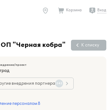
Корзина
Вход
 ОП "Черная кобра"
К списку
недрение/проект
оград
ругие внедрения партнера
242
ление персоналом 8