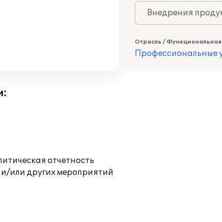
Внедрения продук
Отрасль / Функциональная
Профессиональные у
и:
литическая отчетность
 и/или других мероприятий