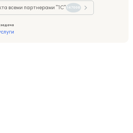
та всеми партнерами "1С"
147008
 задача
слуги