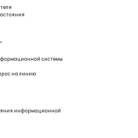
ателя
состояния
"
информационной системы
прос на линию
тояния информационной