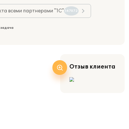
та всеми партнерами "1С"
147072
 задача
Отзыв клиента