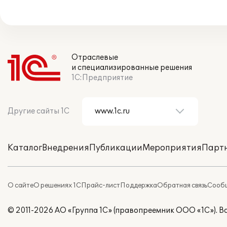
Отраслевые
и специализированные решения
1С:Предприятие
Другие сайты 1С
Каталог
Внедрения
Публикации
Мероприятия
Парт
О сайте
О решениях 1С
Прайс-лист
Поддержка
Обратная связь
Сообщ
© 2011-2026 АО «Группа 1С» (правопреемник ООО «1С»). 