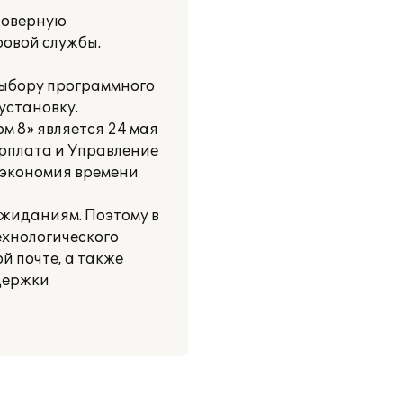
стоверную
ровой службы.
выбору программного
установку.
 8» является 24 мая
арплата и Управление
 экономия времени
жиданиям. Поэтому в
хнологического
й почте, а также
держки