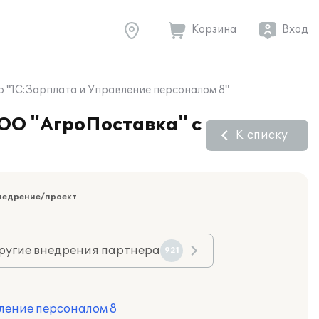
Корзина
Вход
 "1С:Зарплата и Управление персоналом 8"
ООО "АгроПоставка" с
К списку
недрение/проект
ругие внедрения партнера
921
ление персоналом 8