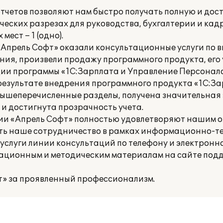
тчетов позволяют нам быстро получать полную и до
ских разрезах для руководства, бухгалтерии и кад
ест – 1 (одно).
прель Софт» оказали консультационные услуги по 
ния, произвели продажу программного продукта, его 
и программы «1С:Зарплата и Управление Персоналом
 результате внедрения программного продукта «1С:З
ышеперечисленные разделы, получена значительная
и достигнута прозрачность учета.
ии «Апрель Софт» полностью удовлетворяют нашим о
 наше сотрудничество в рамках информационно-те
 услуги линии консультаций по телефону и электронно
мационным и методическим материалам на сайте под
» за проявленный профессионализм.