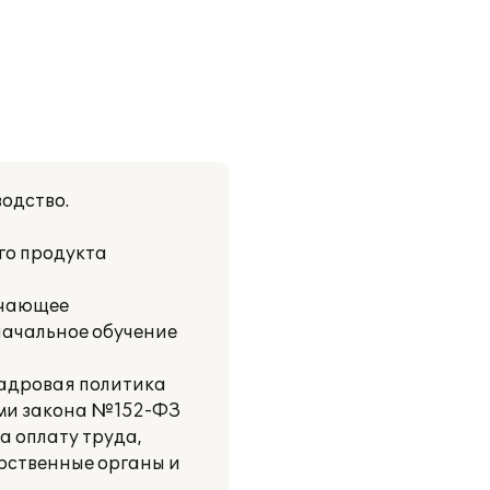
одство.
го продукта
ючающее
начальное обучение
кадровая политика
ями закона №152-ФЗ
а оплату труда,
арственные органы и