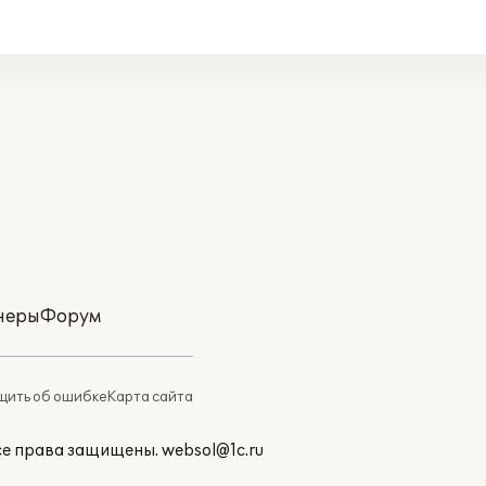
неры
Форум
ить об ошибке
Карта сайта
Все права защищены.
websol@1c.ru