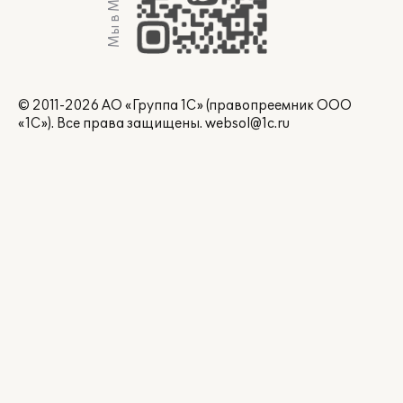
Мы в Max
© 2011-2026 АО «Группа 1С» (правопреемник ООО
«1С»). Все права защищены.
websol@1c.ru