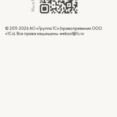
Мы в Max
© 2011-2026 АО «Группа 1С» (правопреемник ООО
«1С»). Все права защищены.
websol@1c.ru