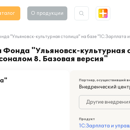
аталог
О продукции
да "Ульяновск-культурная столица" на базе "1С:Зарплата и
 Фонда "Ульяновск-культурная с
соналом 8. Базовая версия"
ца"
Партнер, осуществивший в
Внедренческий цент
Другие внедрени
Продукт
1С:Зарплата и управ