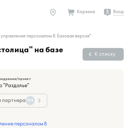
Корзина
Вход
 управление персоналом 8. Базовая версия"
толица" на базе
К списку
недрение/проект
р "Раздолье"
я партнера
194
ление персоналом 8