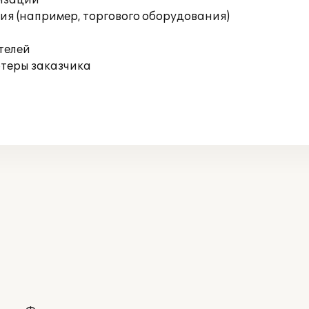
изации
я (например, торгового оборудования)
телей
ютеры заказчика