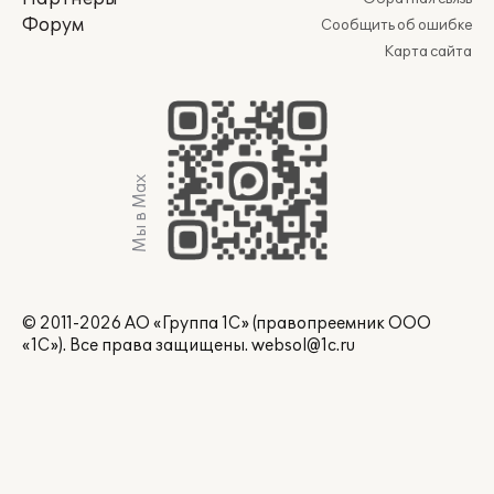
Форум
Сообщить об ошибке
Карта сайта
Мы в Max
© 2011-2026 АО «Группа 1С» (правопреемник ООО
«1С»). Все права защищены.
websol@1c.ru