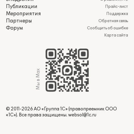
Публикации
Прайс-лист
Мероприятия
Поддержка
Партнеры
Обратная связь
Форум
Сообщить об ошибке
Карта сайта
Мы в Max
© 2011-2026 АО «Группа 1С» (правопреемник ООО
«1С»). Все права защищены.
websol@1c.ru