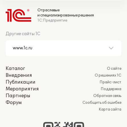
Отраслевые
и специализированные решения
1С:Предприятие
Другие сайты 1С
Каталог
О сайте
Внедрения
О решениях 1С
Публикации
Прайс-лист
Мероприятия
Поддержка
Партнеры
Обратная связь
Форум
Сообщить об ошибке
Карта сайта