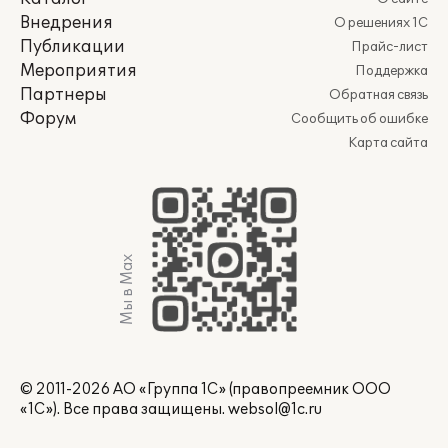
Внедрения
О решениях 1С
Публикации
Прайс-лист
Мероприятия
Поддержка
Партнеры
Обратная связь
Форум
Сообщить об ошибке
Карта сайта
Мы в Max
© 2011-2026 АО «Группа 1С» (правопреемник ООО
«1С»). Все права защищены.
websol@1c.ru