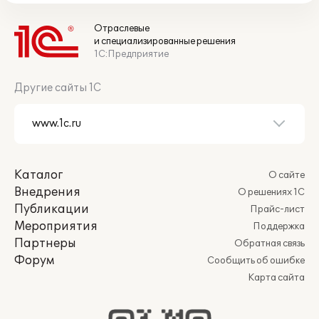
Отраслевые
и специализированные решения
1С:Предприятие
Другие сайты 1С
Каталог
О сайте
Внедрения
О решениях 1С
Публикации
Прайс-лист
Мероприятия
Поддержка
Партнеры
Обратная связь
Форум
Сообщить об ошибке
Карта сайта