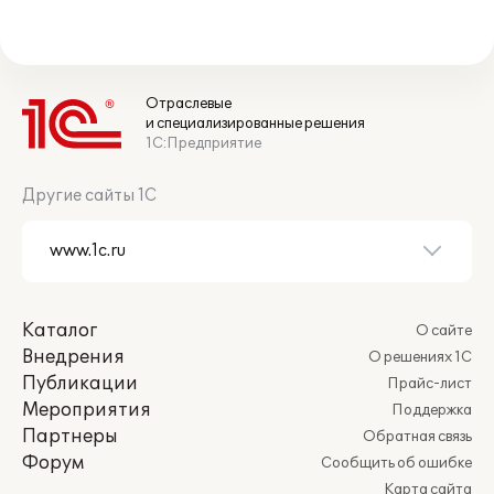
Отраслевые
и специализированные решения
1С:Предприятие
Другие сайты 1С
Каталог
О сайте
Внедрения
О решениях 1С
Публикации
Прайс-лист
Мероприятия
Поддержка
Партнеры
Обратная связь
Форум
Сообщить об ошибке
Карта сайта